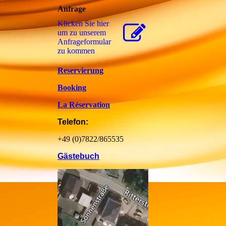
Anfrage
Klicken Sie hier
um zu unserem
Anfrageformular
zu kommen
Reservierung
Booking
La Réservation
Telefon:
+49 (0)7822/865535
Gästebuch