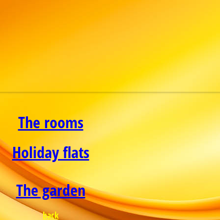
The rooms
Holiday flats
The garden
back