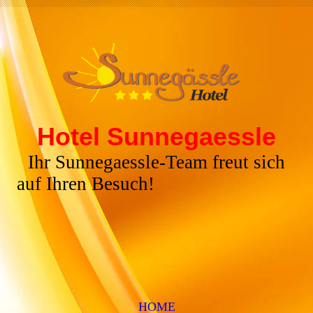
Hotel Sunnegaessle
Ihr Sunnegaessle-Team freut sich
auf Ihren Besuch!
HOME