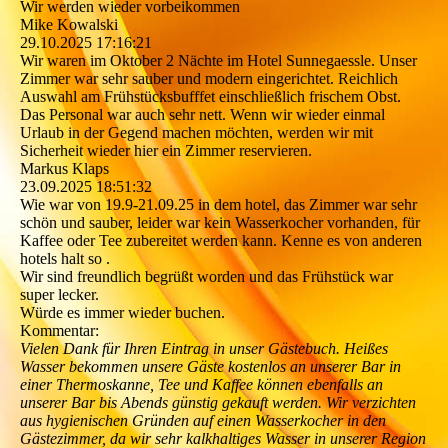
Wir werden wieder vorbeikommen
Mike Kowalski
29.10.2025
17:16:21
Wir waren im Oktober 2 Nächte im Hotel Sunnegaessle. Unser
Zimmer war sehr sauber und modern eingerichtet. Reichlich
Auswahl am Frühstücksbufffet einschließlich frischem Obst.
Das Personal war auch sehr nett. Wenn wir wieder einmal
Urlaub in der Gegend machen möchten, werden wir mit
Sicherheit wieder hier ein Zimmer reservieren.
Markus Klaps
23.09.2025
18:51:32
Wie war von 19.9-21.09.25 in dem hotel, das Zimmer war sehr
schön und sauber, leider war kein Wasserkocher vorhanden, für
Kaffee oder Tee zubereitet werden kann. Kenne es von anderen
hotels halt so .
Wir sind freundlich begrüßt worden und das Frühstück war
super lecker.
Würde es immer wieder buchen.
Kommentar:
Vielen Dank für Ihren Eintrag in unser Gästebuch. Heißes
Wasser bekommen unsere Gäste kostenlos an unserer Bar in
einer Thermoskanne, Tee und Kaffee können ebenfalls an
unserer Bar bis Abends günstig gekauft werden. Wir verzichten
aus hygienischen Gründen auf einen Wasserkocher in den
Gästezimmer, da wir sehr kalkhaltiges Wasser in unserer Region