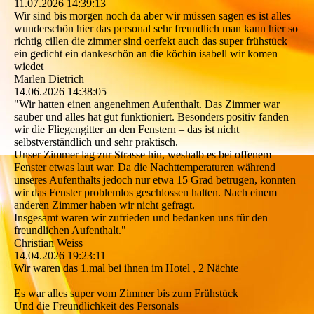
11.07.2026
14:39:13
Wir sind bis morgen noch da aber wir müssen sagen es ist alles
wunderschön hier das personal sehr freundlich man kann hier so
richtig cillen die zimmer sind oerfekt auch das super frühstück
ein gedicht ein dankeschön an die köchin isabell wir komen
wiedet
Marlen Dietrich
14.06.2026
14:38:05
"Wir hatten einen angenehmen Aufenthalt. Das Zimmer war
sauber und alles hat gut funktioniert. Besonders positiv fanden
wir die Fliegengitter an den Fenstern – das ist nicht
selbstverständlich und sehr praktisch.
Unser Zimmer lag zur Strasse hin, weshalb es bei offenem
Fenster etwas laut war. Da die Nachttemperaturen während
unseres Aufenthalts jedoch nur etwa 15 Grad betrugen, konnten
wir das Fenster problemlos geschlossen halten. Nach einem
anderen Zimmer haben wir nicht gefragt.
Insgesamt waren wir zufrieden und bedanken uns für den
freundlichen Aufenthalt."
Christian Weiss
14.04.2026
19:23:11
Wir waren das 1.mal bei ihnen im Hotel , 2 Nächte
Es war alles super vom Zimmer bis zum Frühstück
Und die Freundlichkeit des Personals