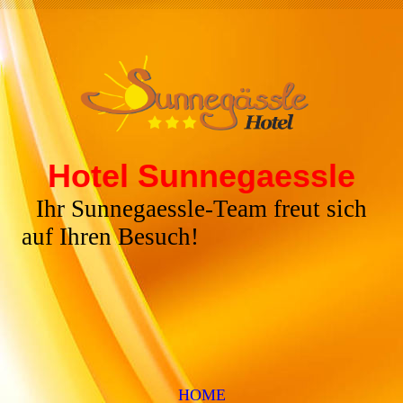
Hotel Sunnegaessle
Ihr Sunnegaessle-Team freut sich
auf Ihren Besuch!
HOME