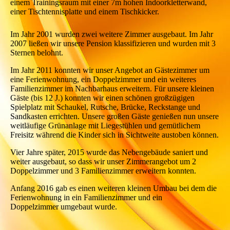
einem Trainingsraum mit einer 7m hohen Indoorkletterwand,
einer Tischtennisplatte und einem Tischkicker.
Im Jahr 2001 wurden zwei weitere Zimmer ausgebaut. Im Jahr
2007 ließen wir unsere Pension klassifizieren und wurden mit 3
Sternen belohnt.
Im Jahr 2011 konnten wir unser Angebot an Gästezimmer um
eine Ferienwohnung, ein Doppelzimmer und ein weiteres
Familienzimmer im Nachbarhaus erweitern. Für unsere kleinen
Gäste (bis 12 J.) konnten wir einen schönen großzügigen
Spielplatz mit Schaukel, Rutsche, Brücke, Reckstange und
Sandkasten errichten. Unsere großen Gäste genießen nun unsere
weitläufige Grünanlage mit Liegestühlen und gemütlichem
Freisitz während die Kinder sich in Sichtweite austoben können.
Vier Jahre später, 2015 wurde das Nebengebäude saniert und
weiter ausgebaut, so dass wir unser Zimmerangebot um 2
Doppelzimmer und 3 Familienzimmer erweitern konnten.
Anfang 2016 gab es einen weiteren kleinen Umbau bei dem die
Ferienwohnung in ein Familienzimmer und ein
Doppelzimmer umgebaut wurde.