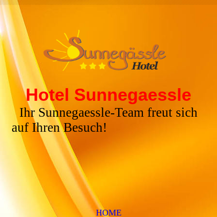
Hotel Sunnegaessle
Ihr Sunnegaessle-Team freut sich
auf Ihren Besuch!
HOME